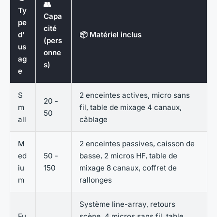
👥
Ty
Capa
pe
cité
d'
📦 Matériel inclus
(pers
us
onne
ag
s)
e
S
2 enceintes actives, micro sans
20 -
m
fil, table de mixage 4 canaux,
50
all
câblage
M
2 enceintes passives, caisson de
ed
50 -
basse, 2 micros HF, table de
iu
150
mixage 8 canaux, coffret de
m
rallonges
Système line-array, retours
Fu
scène, 4 micros sans fil, table