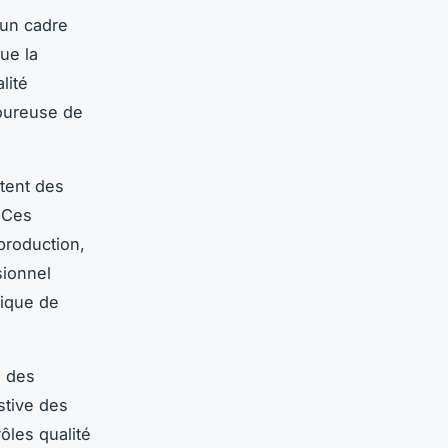
 un cadre
ue la
lité
goureuse de
tent des
. Ces
production,
sionnel
rique de
é des
stive des
ôles qualité