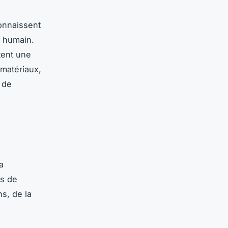
onnaissent
s humain.
tent une
 matériaux,
 de
a
es de
s, de la