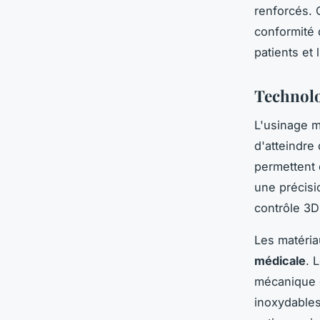
renforcés. 
conformité 
patients et 
Technolo
L'usinage m
d'atteindre
permettent 
une précisi
contrôle 3D
Les matéria
médicale
. 
mécanique é
inoxydables