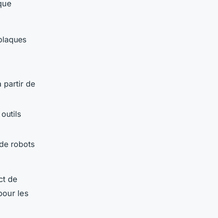
ique
 plaques
 partir de
outils
de robots
ct de
pour les