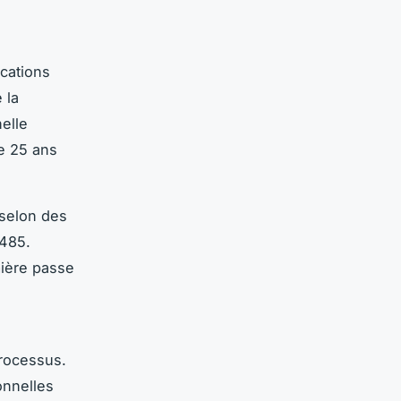
ications
 la
nelle
de 25 ans
 selon des
3485.
mière passe
processus.
onnelles