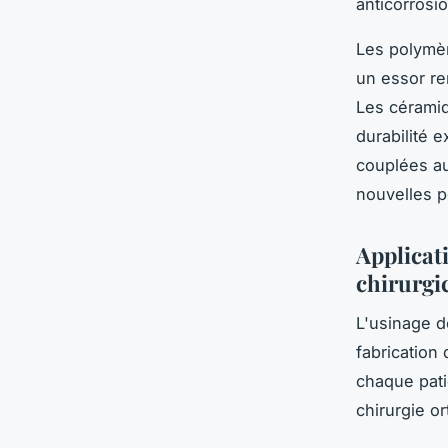
anticorrosio
Les polymè
un essor re
Les céramiq
durabilité 
couplées a
nouvelles p
Applicati
chirurgi
L'usinage d
fabrication
chaque pati
chirurgie o