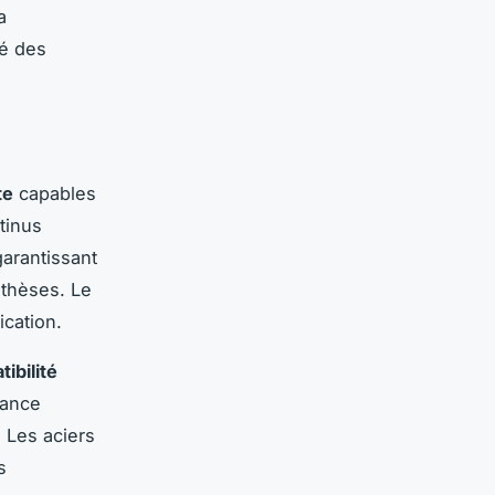
a
té des
te
capables
tinus
arantissant
othèses. Le
cation.
ibilité
tance
 Les aciers
s