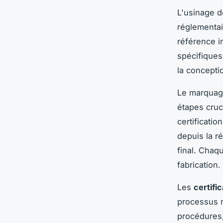
L'usinage d
réglementai
référence i
spécifiques
la conceptio
Le marquag
étapes cruc
certificati
depuis la r
final. Chaq
fabrication.
Les
certifi
processus m
procédures,