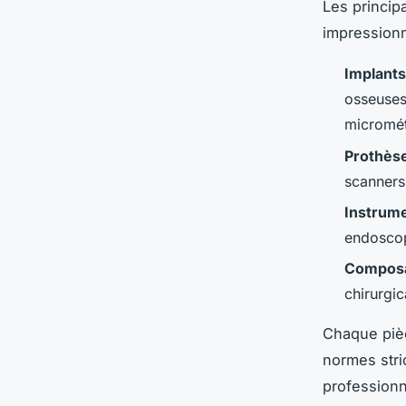
Les princip
impressionn
Implant
osseuses
micromét
Prothèse
scanners
Instrume
endoscop
Composa
chirurgic
Chaque piè
normes stri
professionn