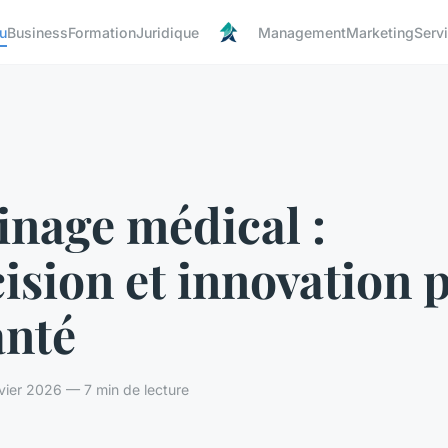
u
Business
Formation
Juridique
Management
Marketing
Serv
inage médical :
ision et innovation 
anté
vier 2026 — 7 min de lecture