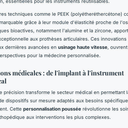
n, essentielles pour les instruments réutilisables.
res techniques comme le PEEK (polyétheréthercétone) c
marquable grâce à leur module d'élasticité proche de l'o
ues bioactives, notamment l'alumine et la zircone, appor
exceptionnelle aux prothèses articulaires. Ces innovations
ux dernières avancées en
usinage haute vitesse
, ouvrent
erspectives pour la médecine personnalisée.
ons médicales : de l'implant à l'instrument
cal
e précision transforme le secteur médical en permettant l
 de dispositifs sur mesure adaptés aux besoins spécifiqu
ent. Cette
personnalisation poussée
révolutionne les soin
rthopédique aux interventions les plus complexes.