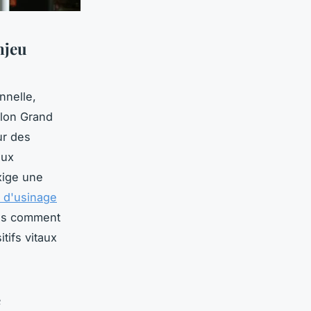
njeu
nnelle,
lon Grand
ur des
aux
xige une
 d'usinage
ais comment
tifs vitaux
é