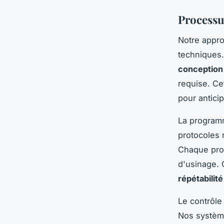
Processus
Notre appro
techniques.
conceptio
requise. Ce
pour antici
La programm
protocoles 
Chaque prog
d'usinage.
répétabilité
Le contrôle
Nos système