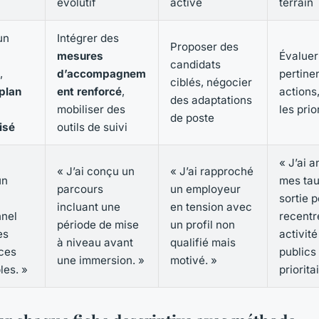
évolutif
active
terrain
un
Intégrer des
Proposer des
mesures
Évaluer
candidats
,
d’accompagnem
pertine
ciblés, négocier
plan
ent renforcé
,
actions,
des adaptations
mobiliser des
les prio
de poste
isé
outils de suivi
« J’ai 
« J’ai conçu un
« J’ai rapproché
un
mes tau
parcours
un employeur
sortie 
incluant une
en tension avec
nnel
recentr
période de mise
un profil non
es
activité
à niveau avant
qualifié mais
ces
publics
une immersion. »
motivé. »
les. »
priorita