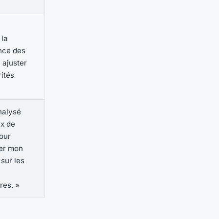
 la
nce des
 ajuster
rités
analysé
x de
pour
er mon
 sur les
ires. »