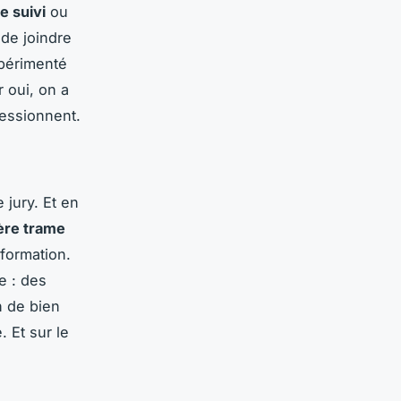
e suivi
ou
 de joindre
xpérimenté
r oui, on a
ressionnent.
 jury. Et en
ère trame
formation.
e : des
n de bien
 Et sur le