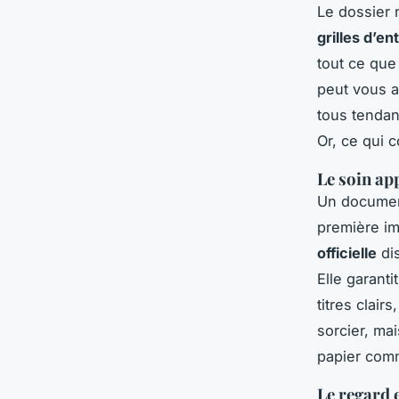
Le dossier n
grilles d’en
tout ce que
peut vous ai
tous tendan
Or, ce qui c
Le soin ap
Un document
première im
officielle
di
Elle garant
titres clair
sorcier, ma
papier comm
Le regard 