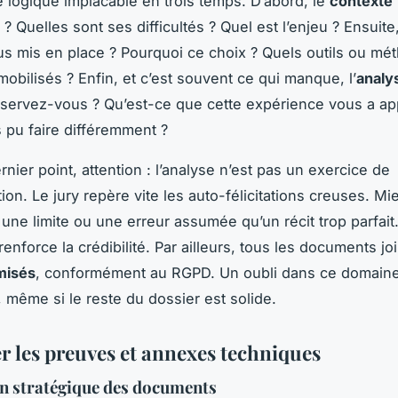
ne logique implacable en trois temps. D’abord, le
contexte
 ? Quelles sont ses difficultés ? Quel est l’enjeu ? Ensuite,
s mis en place ? Pourquoi ce choix ? Quels outils ou mé
obilisés ? Enfin, et c’est souvent ce qui manque, l’
analy
bservez-vous ? Qu’est-ce que cette expérience vous a ap
 pu faire différemment ?
rnier point, attention : l’analyse n’est pas un exercice de
on. Le jury repère vite les auto-félicitations creuses. Mi
 une limite ou une erreur assumée qu’un récit trop parfait.
 renforce la crédibilité. Par ailleurs, tous les documents jo
misés
, conformément au RGPD. Un oubli dans ce domain
, même si le reste du dossier est solide.
r les preuves et annexes techniques
on stratégique des documents