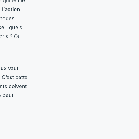
: qui est le
 l’
action
:
thodes
se
: quels
pris ? Où
eux vaut
 C’est cette
ints doivent
e peut