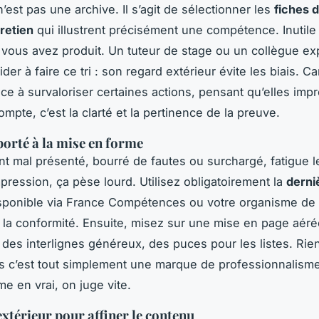
’est pas une archive. Il s’agit de sélectionner les
fiches d
tretien
qui illustrent précisément une compétence. Inutile
 vous avez produit. Un tuteur de stage ou un collègue e
der à faire ce tri : son regard extérieur évite les biais. Ca
ce à survaloriser certaines actions, pensant qu’elles imp
ompte, c’est la clarté et la pertinence de la preuve.
porté à la mise en forme
 mal présenté, bourré de fautes ou surchargé, fatigue le
pression, ça pèse lourd. Utilisez obligatoirement la
derni
sponible via France Compétences ou votre organisme de 
it la conformité. Ensuite, misez sur une mise en page aéré
s, des interlignes généreux, des puces pour les listes. Rie
is c’est tout simplement une marque de professionnalisme.
e en vrai, on juge vite.
extérieur pour affiner le contenu