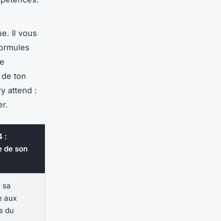
ue. Il vous
formules
de
 de ton
y attend :
r.
 :
e de son
 sa
e aux
s du