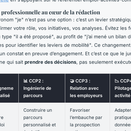
 professionnelle au cœur de la rédaction
pronom "je" n’est pas une option : c’est un levier stratégiq
irmer votre rôle, vos initiatives, vos analyses. Évitez les 
type "il a été proposé", au profit de "j’ai mené un bilan 
 pour identifier les leviers de mobilité". Ce changement
un constat en preuve d’engagement. Et c’est ce que le jur
ne qui sait
prendre des décisions
, pas seulement exécute
📊 CCP2 :
🤝 CCP3 :
📉 CCP4
gneme
Ingénierie de
Relation avec
Pilotag
alisé
parcours
les employeurs
activité
Construire un
Favoriser
Adapter
re
parcours
l’embauche par
pratiqu
loi
personnalisé et
la prospection
donnée