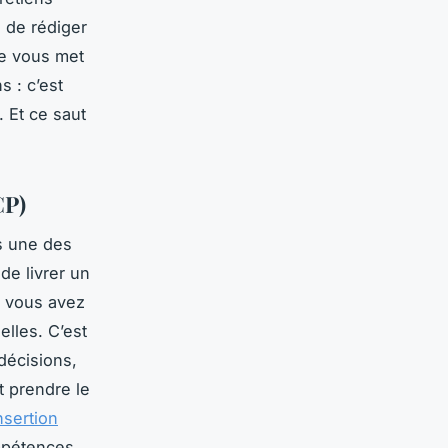
e de rédiger
le vous met
 : c’est
 Et ce saut
CP)
ns une des
de livrer un
t vous avez
elles. C’est
décisions,
t prendre le
nsertion
mpétences.