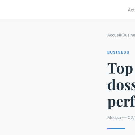
Act
Accueil
›
Busin
BUSINESS
Top 
doss
per
Meissa — 02/