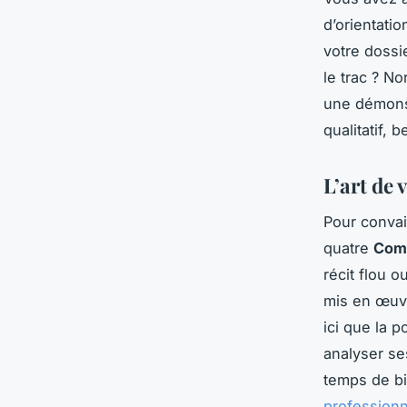
d’orientatio
votre dossi
le trac ? N
une démonst
qualitatif,
L’art de 
Pour convai
quatre
Comp
récit flou 
mis en œuvr
ici que la 
analyser se
temps de b
professionn