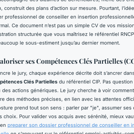
n, construit des plans d’action sur mesure. Pourtant, l’idé
er professionnel de conseiller en insertion professionnel
ormal. Ce document n’est pas un simple CV de vos missions
ration structurée que vous maîtrisez le référentiel RNCP.
 beaucoup le sous-estiment jusqu’au dernier moment.
valoriser ses Compétences Clés Partielles (C
ncre le jury, chaque expérience décrite doit s’ancrer da
étences Clés Partielles
du référentiel CIP. Pas question 
ou des actions génériques. Le jury cherche à voir commen
e des méthodes précises, en lien avec les attentes offici
posture prend tout son sens : parler par "je", assumer ses 
s choix. Pour valider vos acquis avec sérénité, mieux vau
ien
preparer son dossier professionnel de conseiller en i
elle
en s’appuyant sur le référentiel emploi-activités-co