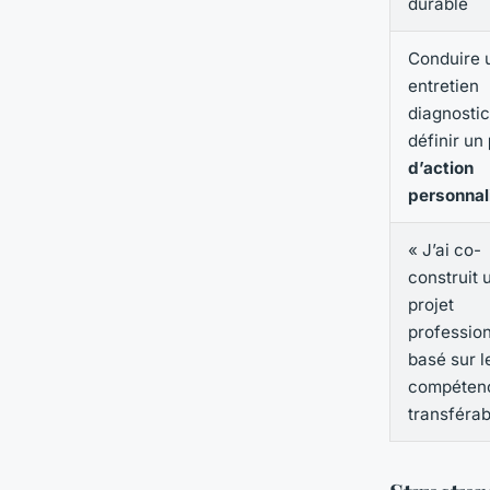
durable
Conduire 
entretien
diagnostic
définir un
d’action
personnal
« J’ai co-
construit 
projet
professio
basé sur l
compéten
transférab