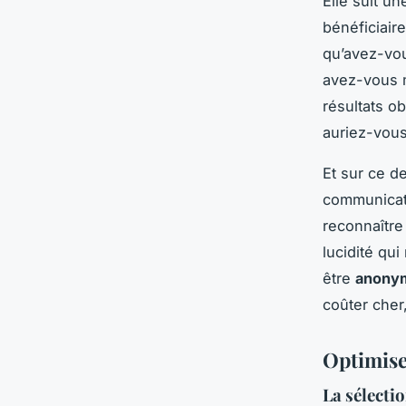
Elle suit u
bénéficiaire
qu’avez-vou
avez-vous m
résultats o
auriez-vous
Et sur ce de
communicati
reconnaître
lucidité qui
être
anony
coûter cher
Optimise
La sélecti