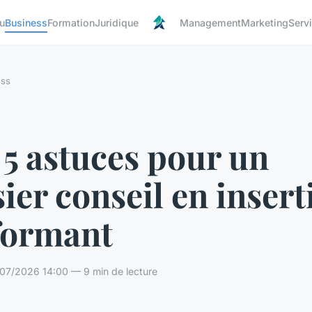
u
Business
Formation
Juridique
Management
Marketing
Serv
ess
5 astuces pour un
ier conseil en insert
formant
07/2026 14:00 — 9 min de lecture