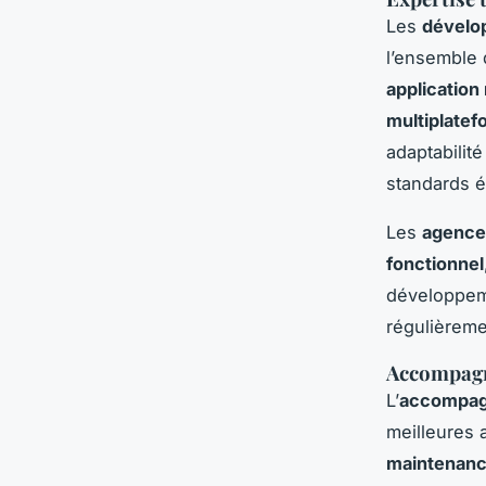
Les
dévelop
l’ensemble
application
multiplate
adaptabilit
standards é
Les
agence
fonctionnel
développeme
régulièreme
Accompagn
L’
accompag
meilleures 
maintenanc