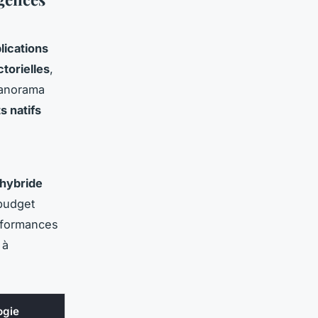
lications
torielles
,
panorama
 natifs
 hybride
 budget
rformances
 à
ogie