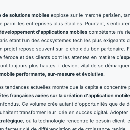
 de solutions mobiles
explose sur le marché parisien, tan
 parmi les entreprises plus établies. Pourtant, s’entoure
développement d'applications mobiles
compétente n’a ri
Paris étant l’un des écosystèmes tech les plus exigeants d
un projet repose souvent sur le choix du bon partenaire. 
 féroce et des clients dont les attentes en matière d’
exp
ont toujours plus hautes, il devient vital de se démarque
 mobile performante, sur-mesure et évolutive
.
es tendances actuelles montre que la capitale concentre
tés françaises axées sur la création d'application mobile
nfondus. Ce volume crée autant d'opportunités que de d
uhaitent transformer leur idée en succès digital. Adopter
tratégique
, où la technologie rencontre le besoin client, e
n facteur clé de différenciation et de croissance rapide.