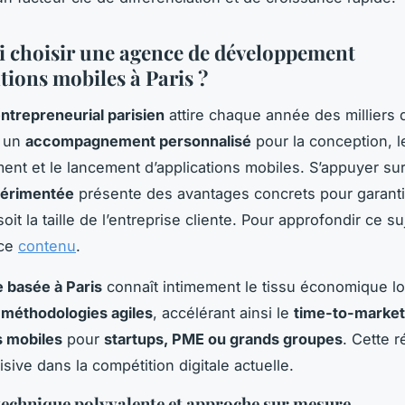
 choisir une agence de développement
tions mobiles à Paris ?
ntrepreneurial parisien
attire chaque année des milliers 
t un
accompagnement personnalisé
pour la conception, l
nt et le lancement d’applications mobiles. S’appuyer su
érimentée
présente des avantages concrets pour garanti
oit la taille de l’entreprise cliente. Pour approfondir ce su
 ce
contenu
.
 basée à Paris
connaît intimement le tissu économique lo
s
méthodologies agiles
, accélérant ainsi le
time-to-market
s mobiles
pour
startups, PME ou grands groupes
. Cette r
sive dans la compétition digitale actuelle.
technique polyvalente et approche sur mesure