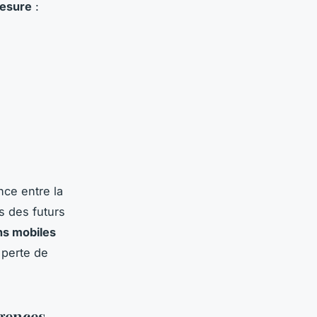
esure
:
ce entre la
s des futurs
ns mobiles
 perte de
agences