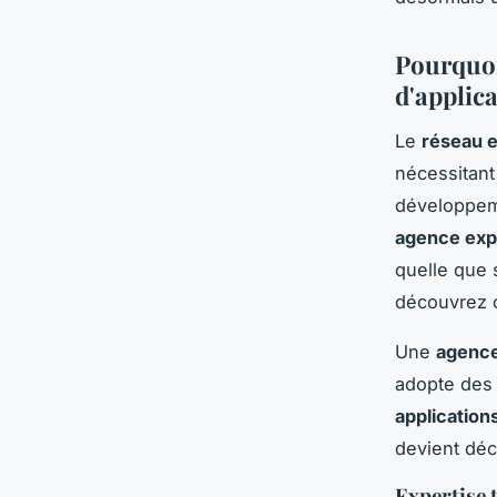
Pourquoi
d'applica
Le
réseau e
nécessitan
développeme
agence exp
quelle que s
découvrez
Une
agence
adopte de
application
devient déci
Expertise 