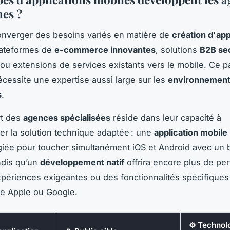
nes ?
converger des besoins variés en matière de
création d'app
lateformes de
e-commerce innovantes
, solutions
B2B sec
ou extensions de services existants vers le mobile. Ce 
nécessite une expertise aussi large sur les
environnements
s
.
rt des
agences spécialisées
réside dans leur capacité à
 la solution technique adaptée : une
application mobile
égiée pour toucher simultanément iOS et Android avec un
ndis qu’un
développement natif
offrira encore plus de pe
périences exigeantes ou des fonctionnalités spécifiques
me Apple ou Google.
⚙️ Technol