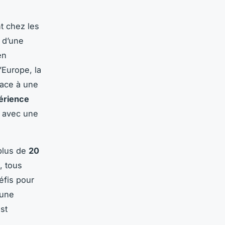
t chez les
r d’une
en
’Europe, la
Face à une
érience
r avec une
 plus de
20
, tous
éfis pour
 une
st