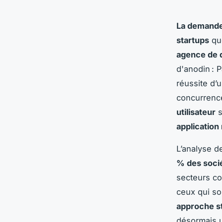
La demande
startups
que
agence de 
d'anodin : 
réussite d’
concurrence
utilisateur
s
application
L’analyse d
% des socié
secteurs co
ceux qui so
approche s
désormais u