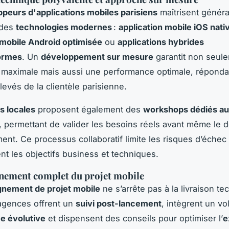
peurs d'applications mobiles parisiens
maîtrisent génér
 des
technologies modernes
:
application mobile iOS nati
 mobile Android optimisée
ou
applications hybrides
formes
. Un
développement sur mesure
garantit non seul
é maximale mais aussi une performance optimale, réponda
levés de la clientèle parisienne.
s locales
proposent également des
workshops dédiés au
, permettant de valider les besoins réels avant même le 
nt. Ce processus collaboratif limite les risques d’échec 
nt les objectifs business et techniques.
ement complet du projet mobile
nement de projet mobile
ne s’arrête pas à la livraison te
agences offrent un
suivi post-lancement
, intègrent un vo
e évolutive
et dispensent des conseils pour optimiser l’
e