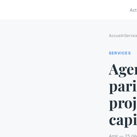
Act
Accueil
›
Servic
SERVICES
Agen
pari
proj
capi
Amir — 25 dé