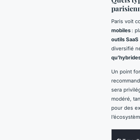
parisien
Paris voit 
mobiles
: p
outils SaaS
diversifié 
qu’hybride
Un point fo
recommander
sera privil
modéré, ta
pour des ex
l’écosystè