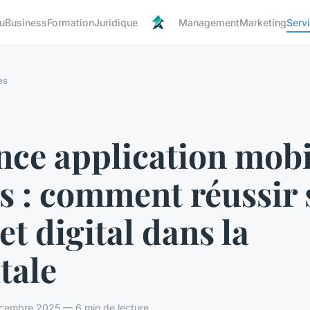
u
Business
Formation
Juridique
Management
Marketing
Serv
es
ce application mobi
s : comment réussir
et digital dans la
tale
cembre 2025 — 6 min de lecture