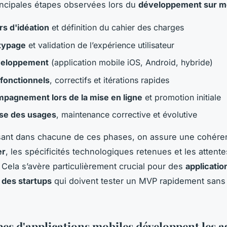
rincipales étapes observées lors du
développement sur m
rs d'idéation
et définition du cahier des charges
typage
et validation de l’expérience utilisateur
eloppement
(application mobile iOS, Android, hybride)
 fonctionnels
, correctifs et itérations rapides
pagnement lors de la mise en ligne
et promotion initiale
se des usages
, maintenance corrective et évolutive
sant dans chacune de ces phases, on assure une cohéren
er
, les spécificités technologiques retenues et les attente
. Cela s’avère particulièrement crucial pour des
applicatio
 des startups
qui doivent tester un MVP rapidement sans
pes d'applications mobiles développent les 