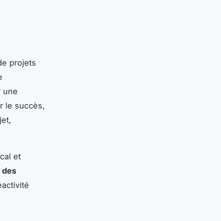
de projets
e
r une
r le succès,
jet,
cal et
 des
éactivité