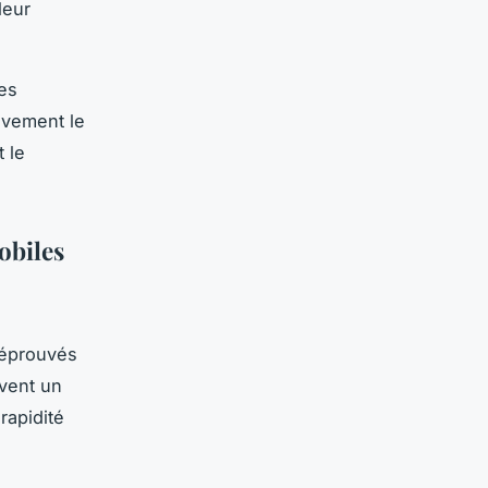
leur
es
ivement le
 le
obiles
 éprouvés
vent un
rapidité