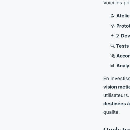
Voici les p
📝
Atelie
💡
Proto
👨‍💻
Dév
🔍
Tests
🚀
Accom
📊
Analy
En investis
vision méti
utilisateurs
destinées à
qualité.
Quels ty