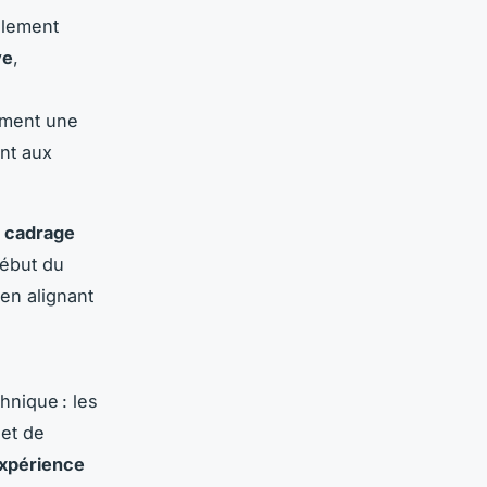
alement
ve
,
ement une
nt aux
 cadrage
début du
en alignant
chnique : les
let de
xpérience