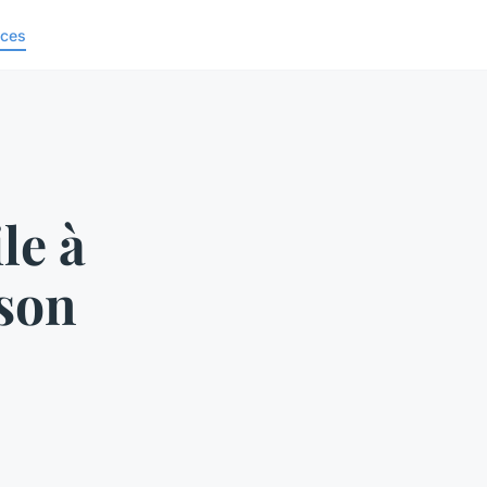
ices
le à
 son